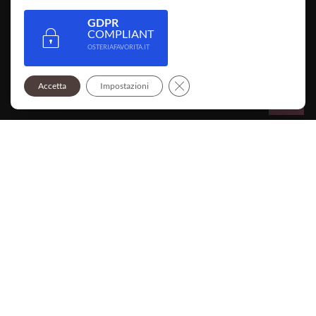
NEWSLETTER
Iscriviti Adesso
Rimani aggiornato su novità ed eventi
iscrivendoti alla nostra newsletter
Seleziona Lingua
Italian