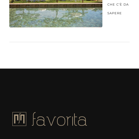
CHE C’È DA
SAPERE