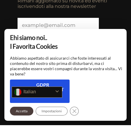
Rimani aggiornato su novità ed eventi
iscrivendoti alla nostra newsletter
Ehi siamo noi..
I Favorita Cookies
Abbiamo aspettato di assicurarci che foste interessati al
contenuto del nostro sito prima di disturbarvi, ma ci
piacerebbe essere vostri compagni durante la vostra visita... Vi
va bene?
Seleziona Lingua
GDPR
COMPLIANT
Italian
OSTERIAFAVORITA.IT
SEGUICI SU
Close GDPR Cookie Banner
Accetta
Impostazioni