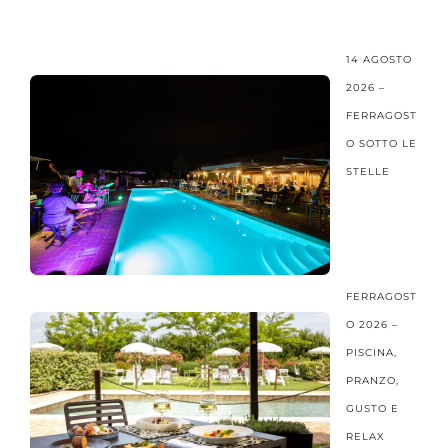
14 AGOSTO
2026 –
FERRAGOST
O SOTTO LE
STELLE
FERRAGOST
O 2026 –
PISCINA,
PRANZO,
GUSTO E
RELAX