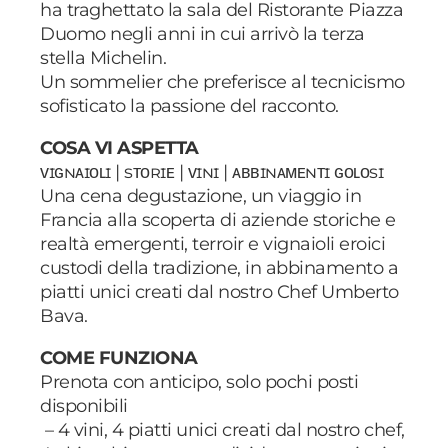
ha traghettato la sala del Ristorante Piazza
Duomo negli anni in cui arrivò la terza
stella Michelin.
Un sommelier che preferisce al tecnicismo
sofisticato la passione del racconto.
COSA VI ASPETTA
ᴠɪɢɴᴀɪᴏʟɪ | sᴛᴏʀɪᴇ | ᴠɪɴɪ | ᴀʙʙɪɴᴀᴍᴇɴᴛɪ ɢᴏʟᴏsɪ
Una cena degustazione, un viaggio in
Francia alla scoperta di aziende storiche e
realtà emergenti, terroir e vignaioli eroici
custodi della tradizione, in abbinamento a
piatti unici creati dal nostro Chef Umberto
Bava.
COME FUNZIONA
Prenota con anticipo, solo pochi posti
disponibili
– 4 vini, 4 piatti unici creati dal nostro chef,