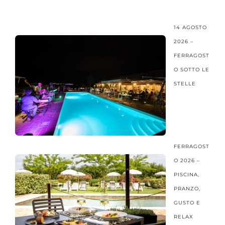
14 AGOSTO
2026 –
FERRAGOST
O SOTTO LE
STELLE
FERRAGOST
O 2026 –
PISCINA,
PRANZO,
GUSTO E
RELAX