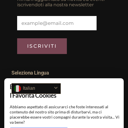
iscrivendoti alla nostra newsletter
Seleziona Lingua
Ehi siamo noi..
Italian
I Favorita Cookies
SEGUICI SU
Abbiamo aspettato di assicurarci che foste interessati al
contenuto del nostro sito prima di disturbarvi, ma ci
piacerebbe essere vostri compagni durante la vostra visita... Vi
va bene?