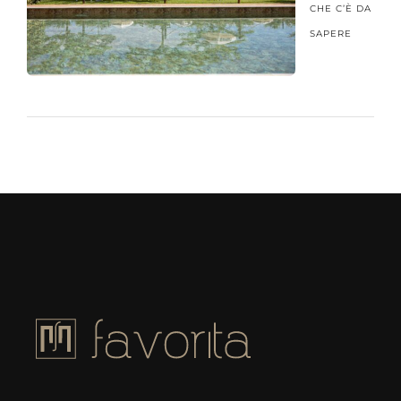
CHE C’È DA
SAPERE