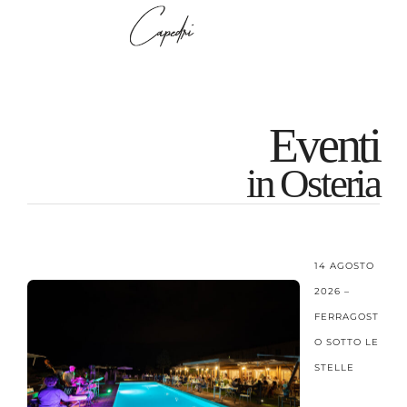
Eventi
in Osteria
14 AGOSTO
2026 –
FERRAGOST
O SOTTO LE
STELLE