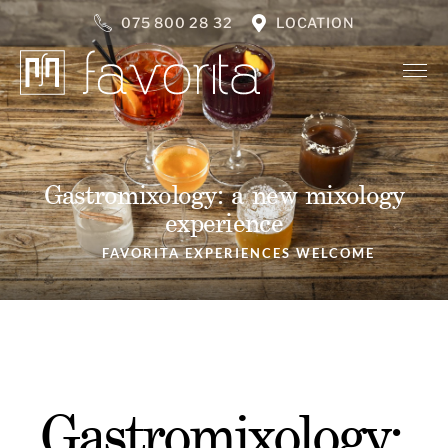
075 800 28 32
LOCATION
Gastromixology: a new mixology
experience
FAVORITA EXPERIENCES WELCOME
Gastromixology: