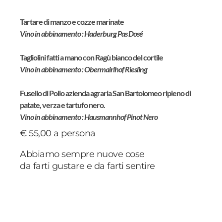
Tartare di manzo e cozze marinate
Vino in abbinamento : Haderburg Pas Dosé
Tagliolini fatti a mano con Ragù bianco del cortile
Vino in abbinamento : Obermairlhof Riesling
Fusello di Pollo azienda agraria San Bartolomeo ripieno di
patate, verza e tartufo nero.
Vino in abbinamento : Hausmannhof Pinot Nero
€ 55,00 a persona
Abbiamo sempre nuove cose
da farti gustare e da farti sentire