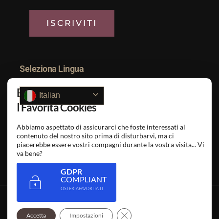
Seleziona Lingua
Ehi siamo noi..
Italian
I Favorita Cookies
SEGUICI SU
Abbiamo aspettato di assicurarci che foste interessati al
contenuto del nostro sito prima di disturbarvi, ma ci
piacerebbe essere vostri compagni durante la vostra visita... Vi
va bene?
GDPR
COMPLIANT
OSTERIAFAVORITA.IT
PRIVACY POLICY
COOKIE POLICY
Close GDPR Cookie Banner
Accetta
Impostazioni
© COPYRIGHT 2021 - POWERED BY